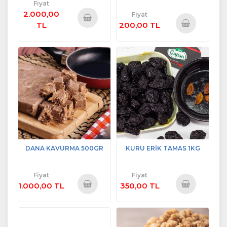
Fiyat
2.000,00
Fiyat
TL
200,00 TL
Sepete
Sepete
Ekle
Ekle
DANA KAVURMA 500GR
KURU ERİK TAMAS 1KG
Fiyat
Fiyat
1.000,00 TL
350,00 TL
Sepete
Sepete
Ekle
Ekle