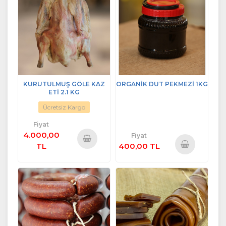
KURUTULMUŞ GÖLE KAZ
ORGANİK DUT PEKMEZİ 1KG
ETİ 2.1 KG
Ücretsiz Kargo
Fiyat
4.000,00
Fiyat
TL
400,00 TL
Sepete
Sepete
Ekle
Ekle