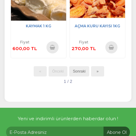
KAYMAK 1 KG
AÇMA KURU KAYISI 1KG
Fiyat
Fiyat
600,00 TL
270,00 TL
Sepete
Sepete
Ekle
Ekle
«
Önceki
Sonraki
»
1 / 2
Yeni ve indirimli ürünlerden haberdar olun !
Abone Ol