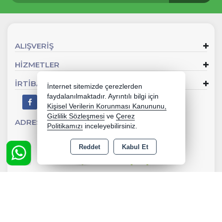
ALIŞVERİŞ
HİZMETLER
İRTİBAT
İnternet sitemizde çerezlerden
faydalanılmaktadır. Ayrıntılı bilgi için
Kişisel Verilerin Korunması Kanununu,
Gizlilik Sözleşmesi
ve
Çerez
ADRES
Oltu Cad. No:8/A Göle ARDAHAN
Politikamızı
inceleyebilirsiniz.
Reddet
Kabul Et
Copyright 2026 capansut.com - Tüm hakları saklıdır.
Kredi kartı bilgileriniz 256bit SSL sertifikası ile korunmaktadır.