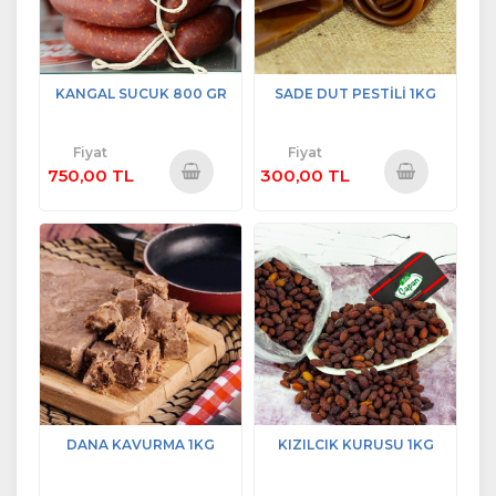
KANGAL SUCUK 800 GR
SADE DUT PESTİLİ 1KG
Fiyat
Fiyat
750,00 TL
300,00 TL
Sepete
Sepete
Ekle
Ekle
DANA KAVURMA 1KG
KIZILCIK KURUSU 1KG