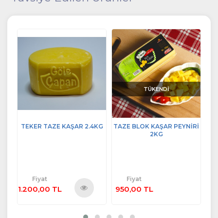
TÜKENDİ
 1KG
TEKER TAZE KAŞAR 2.4KG
TAZE BLOK KAŞAR PEYNİRİ
2KG
Fiyat
Fiyat
1.200,00 TL
950,00 TL
27
ü
Ürünü
e
İncele