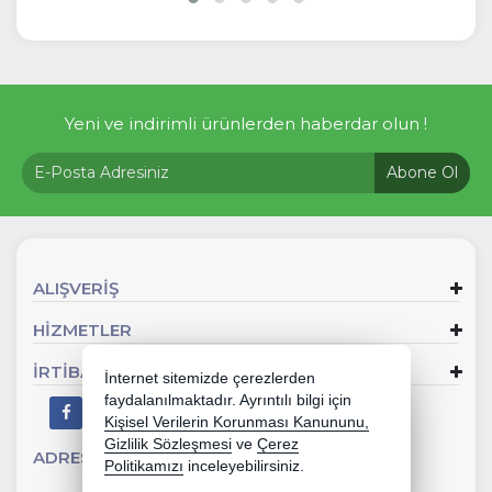
Yeni ve indirimli ürünlerden haberdar olun !
Abone Ol
ALIŞVERİŞ
HİZMETLER
İRTİBAT
İnternet sitemizde çerezlerden
faydalanılmaktadır. Ayrıntılı bilgi için
Kişisel Verilerin Korunması Kanununu,
Gizlilik Sözleşmesi
ve
Çerez
ADRES
Oltu Cad. No:8/A Göle ARDAHAN
Politikamızı
inceleyebilirsiniz.