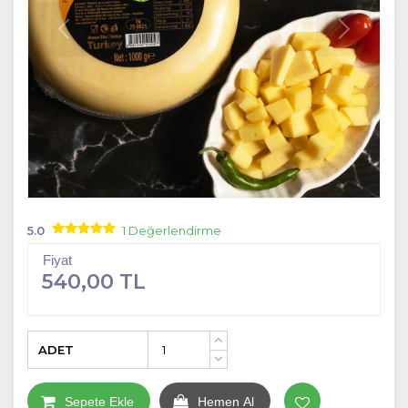
5.0
1 Değerlendirme
Fiyat
540,00 TL
ADET
+
-
Sepete Ekle
Hemen Al