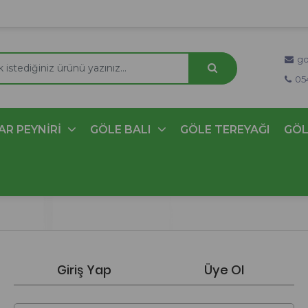
go
05
AR PEYNİRİ
GÖLE BALI
GÖLE TEREYAĞI
GÖL
Giriş Yap
Üye Ol