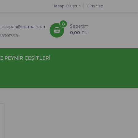
Hesap Oluştur
Giriş Yap
0
Sepetim
lecapan@hotmail.com
0,00 TL
453017515
E PEYNİR ÇEŞİTLERİ