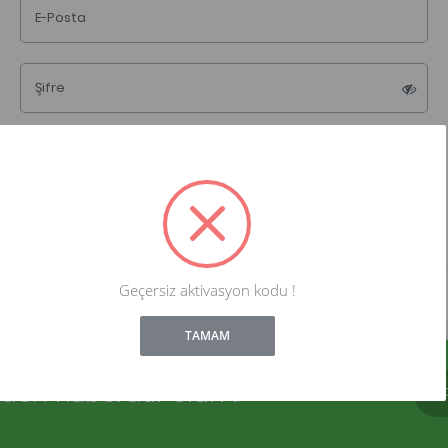
E-Posta
Şifre
Giriş Yap
Şifremi Unuttum
Beni Hatırla
Geçersiz aktivasyon kodu !
!
Not valid!
TAMAM
rden haberdar olun !