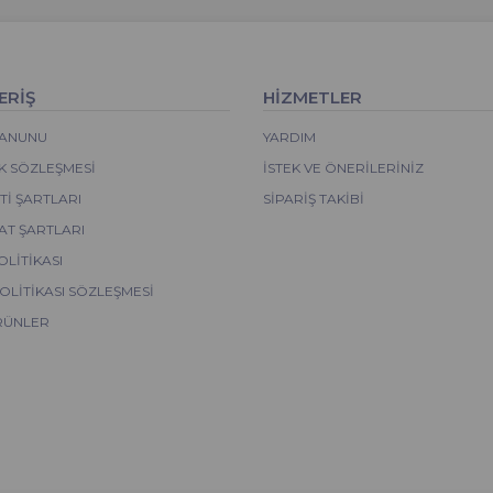
ERİŞ
HİZMETLER
 KANUNU
YARDIM
IK SÖZLEŞMESI
İSTEK VE ÖNERILERINIZ
I ŞARTLARI
SIPARIŞ TAKIBI
AT ŞARTLARI
OLITIKASI
POLITIKASI SÖZLEŞMESI
RÜNLER