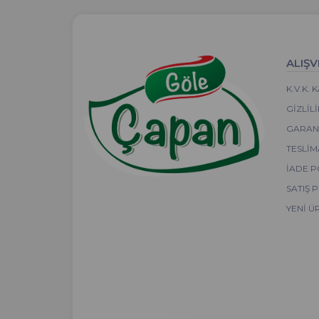
ALIŞV
K.V.K.
GIZLIL
GARANT
TESLIM
İADE P
SATIŞ 
YENI Ü